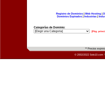
Registro de Dominios
|
Web Hosting
|
D
Dominios Expirados
|
Industrias
|
Indu
Categorías de Dominio:
[Pág. princi
** Precios expre
© 2002/2022 Solo10.com