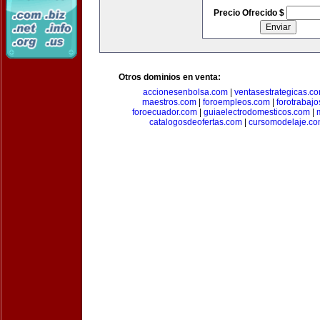
Precio Ofrecido $
Otros dominios en venta:
accionesenbolsa.com
|
ventasestrategicas.c
maestros.com
|
foroempleos.com
|
forotrabaj
foroecuador.com
|
guiaelectrodomesticos.com
|
catalogosdeofertas.com
|
cursomodelaje.c