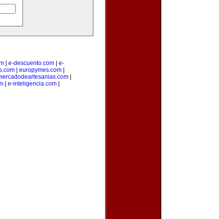
om
|
e-descuento.com
|
e-
os.com
|
europymes.com
|
mercadodeartesanias.com
|
om
|
e-inteligencia.com
|