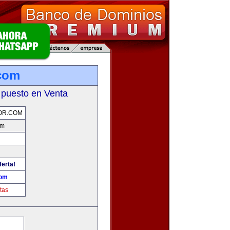
com
 puesto en Venta
OR.COM
om
ferta!
com
tas