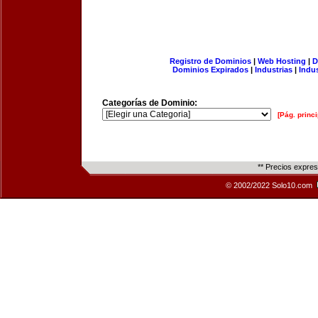
Registro de Dominios
|
Web Hosting
|
D
Dominios Expirados
|
Industrias
|
Indu
Categorías de Dominio:
[Pág. princi
** Precios expre
© 2002/2022 Solo10.com