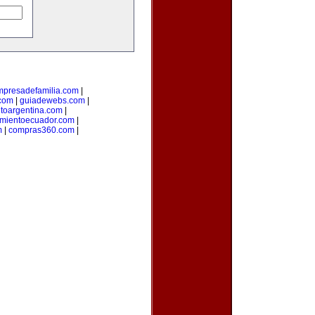
mpresadefamilia.com
|
com
|
guiadewebs.com
|
toargentina.com
|
amientoecuador.com
|
m
|
compras360.com
|