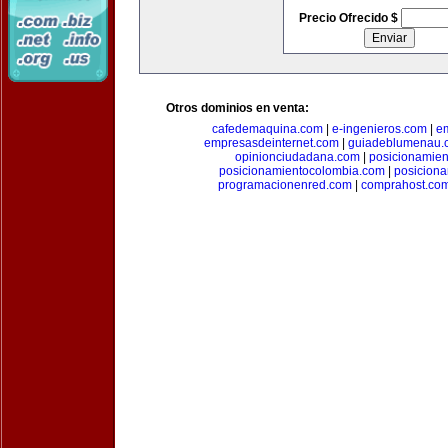
Precio Ofrecido $
Otros dominios en venta:
cafedemaquina.com
|
e-ingenieros.com
|
e
empresasdeinternet.com
|
guiadeblumenau.
opinionciudadana.com
|
posicionamien
posicionamientocolombia.com
|
posicion
programacionenred.com
|
comprahost.co