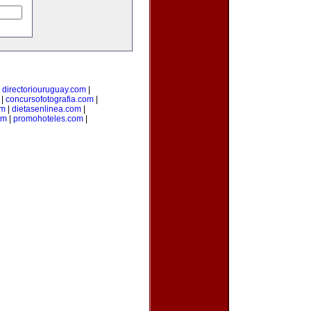
|
directoriouruguay.com
|
|
concursofotografia.com
|
om
|
dietasenlinea.com
|
om
|
promohoteles.com
|