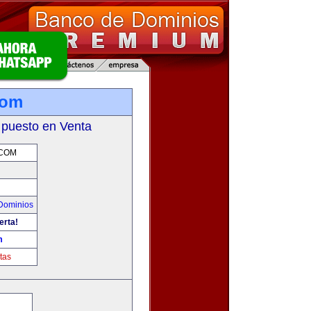
com
 puesto en Venta
.COM
Dominios
erta!
m
tas