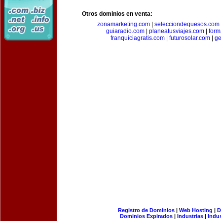
Otros dominios en venta:
zonamarketing.com
|
selecciondequesos.com
guiaradio.com
|
planeatusviajes.com
|
for
franquiciagratis.com
|
futurosolar.com
|
ge
Registro de Dominios
|
Web Hosting
|
D
Dominios Expirados
|
Industrias
|
Indu