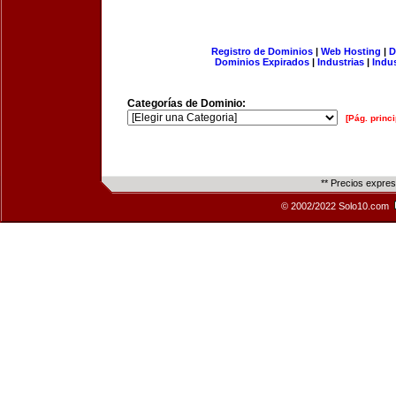
Registro de Dominios
|
Web Hosting
|
D
Dominios Expirados
|
Industrias
|
Indu
Categorías de Dominio:
[Pág. princi
** Precios expre
© 2002/2022 Solo10.com