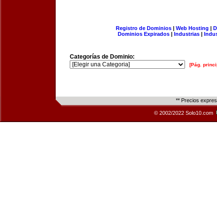
Registro de Dominios
|
Web Hosting
|
D
Dominios Expirados
|
Industrias
|
Indu
Categorías de Dominio:
[Pág. princi
** Precios expre
© 2002/2022 Solo10.com