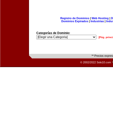
Registro de Dominios
|
Web Hosting
|
D
Dominios Expirados
|
Industrias
|
Indu
Categorías de Dominio:
[Pág. princi
** Precios expre
© 2002/2022 Solo10.com