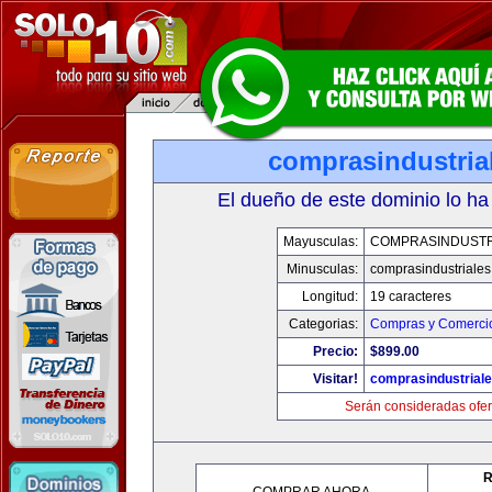
comprasindustria
El dueño de este dominio lo ha
Mayusculas:
COMPRASINDUSTR
Minusculas:
comprasindustriale
Longitud:
19 caracteres
Categorias:
Compras y Comercio
Precio:
$899.00
Visitar!
comprasindustrial
Serán consideradas ofer
R