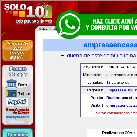
empresaencas
El dueño de este dominio lo ha
Mayusculas:
EMPRESAENCAS
Minusculas:
empresaencasa.
Longitud:
13 caracteres
Categorias:
Empresas e Indust
Precio:
Realizar una ofer
Visitar!
empresaencasa.
Serán consideradas ofer
Realizar una Oferta