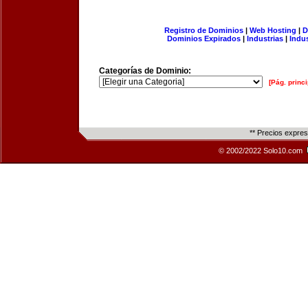
Registro de Dominios
|
Web Hosting
|
D
Dominios Expirados
|
Industrias
|
Indu
Categorías de Dominio:
[Pág. princi
** Precios expre
© 2002/2022 Solo10.com