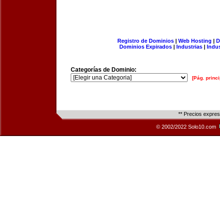
Registro de Dominios
|
Web Hosting
|
D
Dominios Expirados
|
Industrias
|
Indu
Categorías de Dominio:
[Pág. princi
** Precios expre
© 2002/2022 Solo10.com