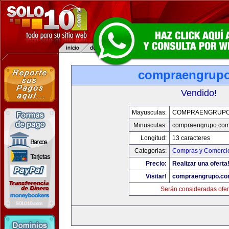
compraengrup
Vendido!
Mayusculas:
COMPRAENGRUPO
Minusculas:
compraengrupo.co
Longitud:
13 caracteres
Categorias:
Compras y Comercio
Precio:
Realizar una oferta
Visitar!
compraengrupo.c
Serán consideradas ofer