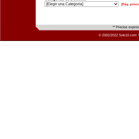
[Pág. princi
** Precios expre
© 2002/2022 Solo10.com